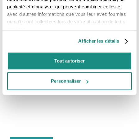
conférences assurées par des experts de haut niveau
publicité et d'analyse, qui peuvent combiner celles-ci
à suivre en live vidéo sur Zoom 🔥
avec d'autres informations que vous leur avez fournies
ou qu'ils ont collectées lors de votre utilisation de leurs
Une occasion supplémentaire -gratuite-
services.
d'apprendre... à ne pas louper 🤩
Afficher les détails
Inscrivez-vous ici :
https://lnkd.in/e4bH6bHh
Tout autoriser
Plus d'information ici :
>
Post Linkedin
Personnaliser
> Site des Sheo-Tech Days