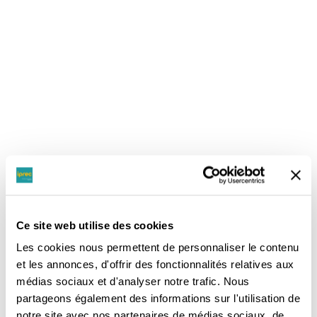
📢 Avis à nos stagiaires actuels et anciens
passionnés par la Cybersécurité : la nouvelle
Ce site web utilise des cookies
édition des Sheo-Tech Days se déroule du 21 au
24 novembre !
Les cookies nous permettent de personnaliser le contenu
et les annonces, d'offrir des fonctionnalités relatives aux
Notre évènement favori dédié à la cybersécurité est
médias sociaux et d'analyser notre trafic. Nous
organisé depuis la Réunion par Chafik Mohamed
partageons également des informations sur l'utilisation de
(promotion ASRS 1) avec un beau programme de
notre site avec nos partenaires de médias sociaux, de